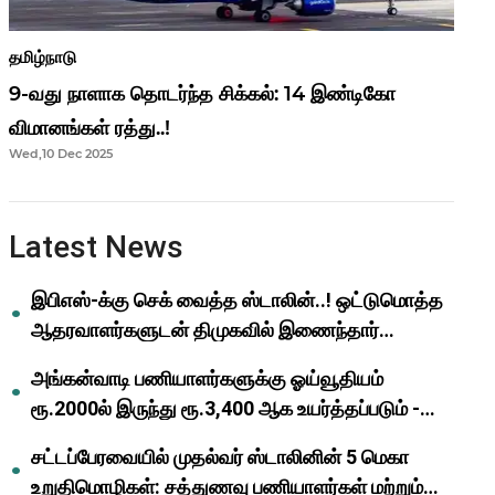
தமிழ்நாடு
9-வது நாளாக தொடர்ந்த சிக்கல்: 14 இண்டிகோ
விமானங்கள் ரத்து..!
Wed,10 Dec 2025
Latest News
இபிஎஸ்-க்கு செக் வைத்த ஸ்டாலின்..! ஒட்டுமொத்த
ஆதரவாளர்களுடன் திமுகவில் இணைந்தார்
ஓபிஎஸ்..!
அங்கன்வாடி பணியாளர்களுக்கு ஓய்வூதியம்
ரூ.2000ல் இருந்து ரூ.3,400 ஆக உயர்த்தப்படும் -
முதல்வர் மு.க.ஸ்டாலின்..!
சட்டப்பேரவையில் முதல்வர் ஸ்டாலினின் 5 மெகா
உறுதிமொழிகள்: சத்துணவு பணியாளர்கள் மற்றும்