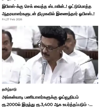
இபிஎஸ்-க்கு செக் வைத்த ஸ்டாலின்..! ஒட்டுமொத்த
ஆதரவாளர்களுடன் திமுகவில் இணைந்தார் ஓபிஎஸ்..!
Fri,27 Feb 2026
தமிழ்நாடு
அங்கன்வாடி பணியாளர்களுக்கு ஓய்வூதியம்
ரூ.2000ல் இருந்து ரூ.3,400 ஆக உயர்த்தப்படும் -