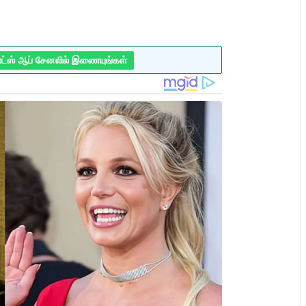
ாட்ஸ் ஆப் சேனலில் இணையுங்கள்