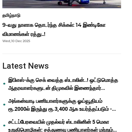
தமிழ்நாடு
9-வது நாளாக தொடர்ந்த சிக்கல்: 14 இண்டிகோ
விமானங்கள் ரத்து..!
Wed,10 Dec 2025
Latest News
இபிஎஸ்-க்கு செக் வைத்த ஸ்டாலின்..! ஒட்டுமொத்த
ஆதரவாளர்களுடன் திமுகவில் இணைந்தார்
ஓபிஎஸ்..!
அங்கன்வாடி பணியாளர்களுக்கு ஓய்வூதியம்
ரூ.2000ல் இருந்து ரூ.3,400 ஆக உயர்த்தப்படும் -
முதல்வர் மு.க.ஸ்டாலின்..!
சட்டப்பேரவையில் முதல்வர் ஸ்டாலினின் 5 மெகா
உறுதிமொழிகள்: சத்துணவு பணியாளர்கள் மற்றும்