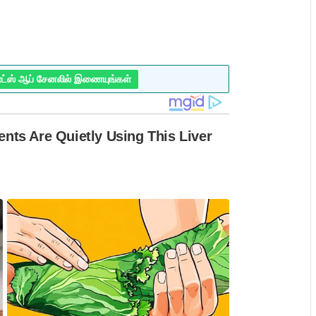
ாட்ஸ் ஆப் சேனலில் இணையுங்கள்