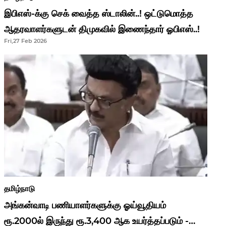
இபிஎஸ்-க்கு செக் வைத்த ஸ்டாலின்..! ஒட்டுமொத்த
ஆதரவாளர்களுடன் திமுகவில் இணைந்தார் ஓபிஎஸ்..!
Fri,27 Feb 2026
தமிழ்நாடு
அங்கன்வாடி பணியாளர்களுக்கு ஓய்வூதியம்
ரூ.2000ல் இருந்து ரூ.3,400 ஆக உயர்த்தப்படும் -