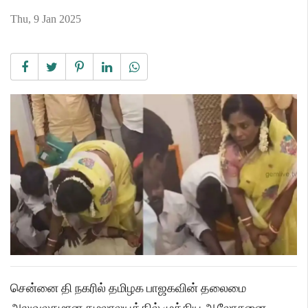
Thu, 9 Jan 2025
சென்னை தி நகரில் தமிழக பாஜகவின் தலைமை
அலுவலகமான கமலாலயத்தில் முக்கிய ஆலோசனை