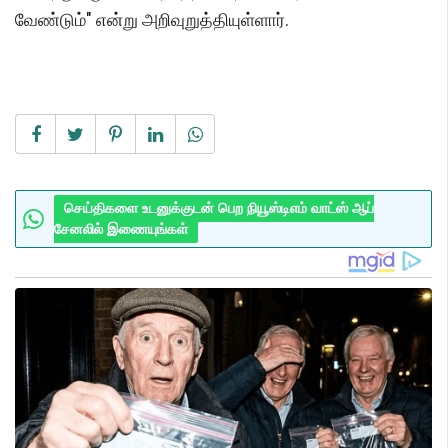
வேண்டும்" என்று அறிவுறுத்தியுள்ளார்.
செய்திகளை உடனுக்குடன் பெற நியூஸ்டிஎம் வாட்ஸ் ஆப்
சேனலில் இணையுங்கள்