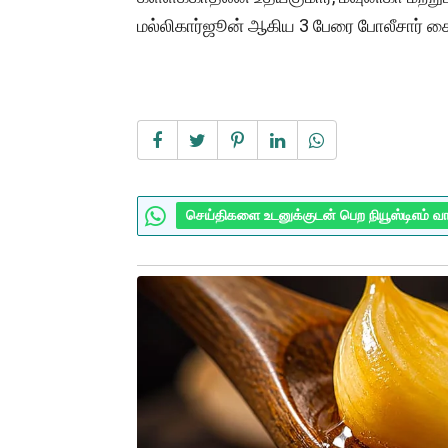
மல்லிகார்ஜூன் ஆகிய 3 பேரை போலீசார் க
செய்திகளை உடனுக்குடன் பெற நியூஸ்டிஎம் வ