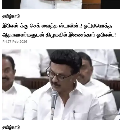
தமிழ்நாடு
இபிஎஸ்-க்கு செக் வைத்த ஸ்டாலின்..! ஒட்டுமொத்த
ஆதரவாளர்களுடன் திமுகவில் இணைந்தார் ஓபிஎஸ்..!
Fri,27 Feb 2026
தமிழ்நாடு