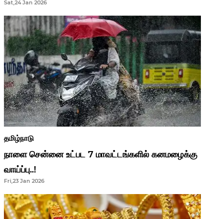
Sat,24 Jan 2026
ஆசிரியர்களுக்கு ஜாக்பாட்!
தமிழ்நாடு
நாளை சென்னை உட்பட 7 மாவட்டங்களில் கனமழைக்கு
வாய்ப்பு..!
Fri,23 Jan 2026