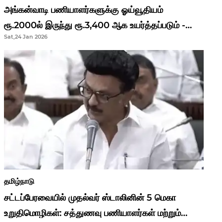
அங்கன்வாடி பணியாளர்களுக்கு ஓய்வூதியம்
ரூ.2000ல் இருந்து ரூ.3,400 ஆக உயர்த்தப்படும் -
Sat,24 Jan 2026
முதல்வர் மு.க.ஸ்டாலின்..!
தமிழ்நாடு
சட்டப்பேரவையில் முதல்வர் ஸ்டாலினின் 5 மெகா
உறுதிமொழிகள்: சத்துணவு பணியாளர்கள் மற்றும்