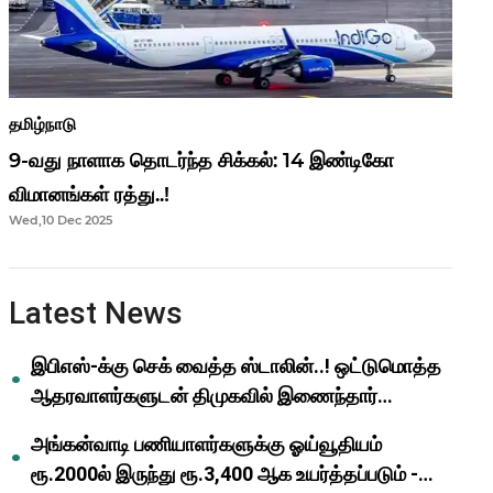
தமிழ்நாடு
9-வது நாளாக தொடர்ந்த சிக்கல்: 14 இண்டிகோ
விமானங்கள் ரத்து..!
Wed,10 Dec 2025
Latest News
இபிஎஸ்-க்கு செக் வைத்த ஸ்டாலின்..! ஒட்டுமொத்த
ஆதரவாளர்களுடன் திமுகவில் இணைந்தார்
ஓபிஎஸ்..!
அங்கன்வாடி பணியாளர்களுக்கு ஓய்வூதியம்
ரூ.2000ல் இருந்து ரூ.3,400 ஆக உயர்த்தப்படும் -