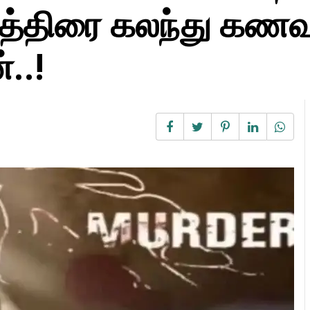
மாத்திரை கலந்து க
..!