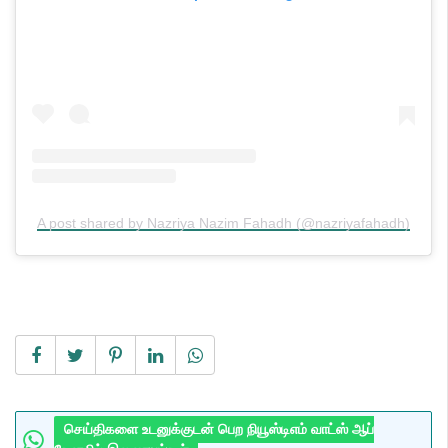
A post shared by Nazriya Nazim Fahadh (@nazriyafahadh)
செய்திகளை உடனுக்குடன் பெற நியூஸ்டிஎம் வாட்ஸ் ஆப்