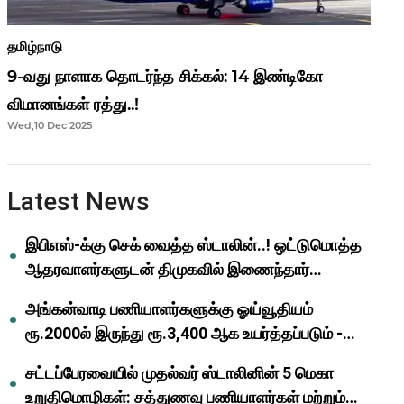
தமிழ்நாடு
9-வது நாளாக தொடர்ந்த சிக்கல்: 14 இண்டிகோ
விமானங்கள் ரத்து..!
Wed,10 Dec 2025
Latest News
இபிஎஸ்-க்கு செக் வைத்த ஸ்டாலின்..! ஒட்டுமொத்த
ஆதரவாளர்களுடன் திமுகவில் இணைந்தார்
ஓபிஎஸ்..!
அங்கன்வாடி பணியாளர்களுக்கு ஓய்வூதியம்
ரூ.2000ல் இருந்து ரூ.3,400 ஆக உயர்த்தப்படும் -
முதல்வர் மு.க.ஸ்டாலின்..!
சட்டப்பேரவையில் முதல்வர் ஸ்டாலினின் 5 மெகா
உறுதிமொழிகள்: சத்துணவு பணியாளர்கள் மற்றும்