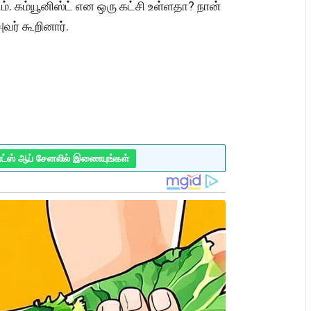
ம். கம்யூனிஸ்ட் என ஒரு கட்சி உள்ளதா? நான்
ர் கூறினார்.
ாட்ஸ் ஆப் சேனலில் இணையுங்கள்