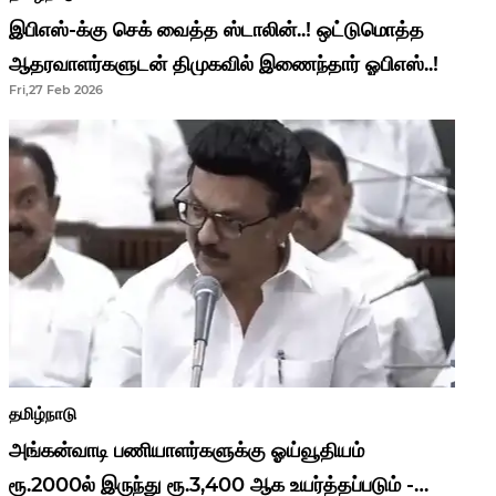
இபிஎஸ்-க்கு செக் வைத்த ஸ்டாலின்..! ஒட்டுமொத்த
ஆதரவாளர்களுடன் திமுகவில் இணைந்தார் ஓபிஎஸ்..!
Fri,27 Feb 2026
தமிழ்நாடு
அங்கன்வாடி பணியாளர்களுக்கு ஓய்வூதியம்
ரூ.2000ல் இருந்து ரூ.3,400 ஆக உயர்த்தப்படும் -