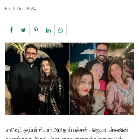
Fri, 6 Dec 2024
பாலிவுட் சூப்பர் ஸ்டார் அமிதாப் பச்சன் - ஜெயா பச்சனின்
மகனும் உலக அழகியும் நடிகையுமானஐஸ்வர்யா ராயின்