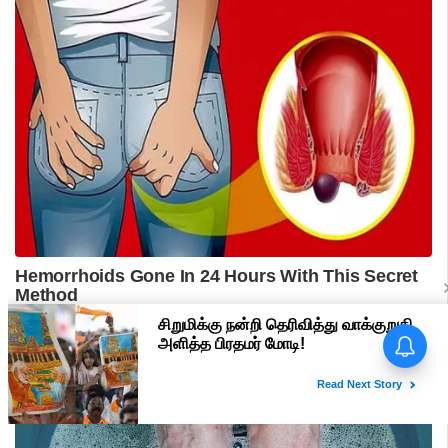
பிரதமர் மோடி வருகை -
மதுரையில் 'Go Back Modi'
போஸ்டர்களால் பரபரப்பு!