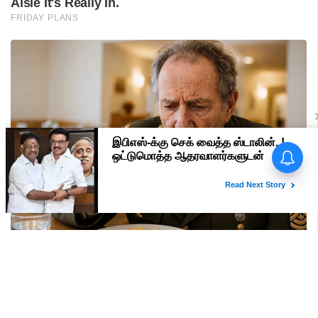
பிரதமர் மோடி வருகை -
மதுரையில் 'Go Back Modi'
போஸ்டர்களால் பரபரப்பு!