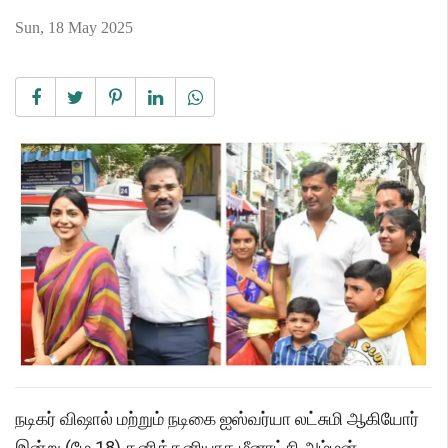
Sun, 18 May 2025
நடிகர் விஷால் மற்றும் நடிகை ஐஸ்வர்யா லட்சுமி ஆகியோர்
இன்று (மே 18) தனித்தனியாக மீனாட்சி அம்மன்