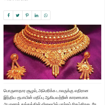
பொருளாதார சூழல், அமெரிக்க டாலருக்கு எதிரான
இந்திய ரூபாயின் மதிப்பு ஆகியவற்றின் காரணமாக
ஆபரணத் தங்கத்தின் விலையில் மாற்றம் நிகழ்கிறது. நே