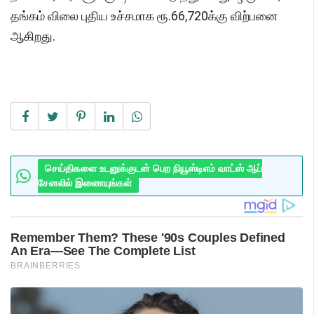
தங்கம் விலை புதிய உச்சமாக ரூ.66,720க்கு விற்பனை
ஆகிறது.
செய்திகளை உடனுக்குடன் பெற நியூஸ்டிஎம் வாட்ஸ் ஆப்
சேனலில் இணையுங்கள்