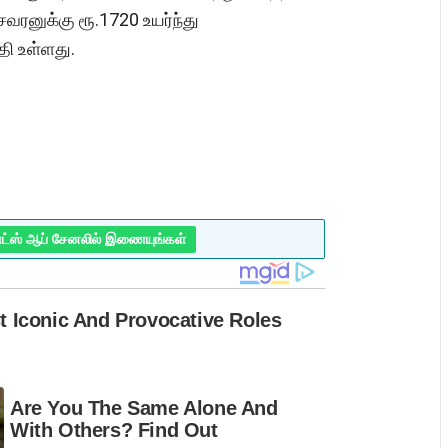
வரனுக்கு ரூ.1720 உயர்ந்து
தி உள்ளது.
ாட்ஸ் ஆப் சேனலில் இணையுங்கள்