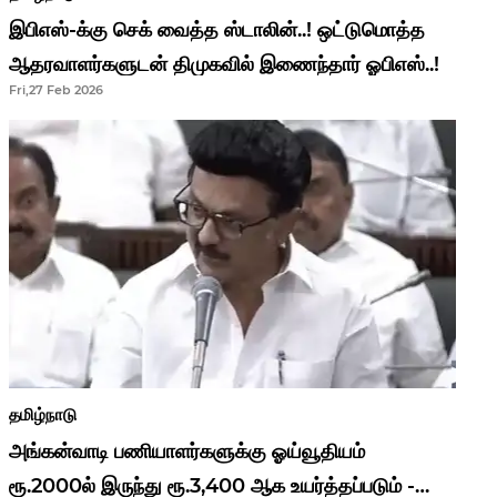
இபிஎஸ்-க்கு செக் வைத்த ஸ்டாலின்..! ஒட்டுமொத்த
ஆதரவாளர்களுடன் திமுகவில் இணைந்தார் ஓபிஎஸ்..!
Fri,27 Feb 2026
தமிழ்நாடு
அங்கன்வாடி பணியாளர்களுக்கு ஓய்வூதியம்
ரூ.2000ல் இருந்து ரூ.3,400 ஆக உயர்த்தப்படும் -