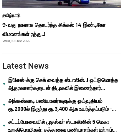
தமிழ்நாடு
9-வது நாளாக தொடர்ந்த சிக்கல்: 14 இண்டிகோ
விமானங்கள் ரத்து..!
Wed,10 Dec 2025
Latest News
இபிஎஸ்-க்கு செக் வைத்த ஸ்டாலின்..! ஒட்டுமொத்த
ஆதரவாளர்களுடன் திமுகவில் இணைந்தார்
ஓபிஎஸ்..!
அங்கன்வாடி பணியாளர்களுக்கு ஓய்வூதியம்
ரூ.2000ல் இருந்து ரூ.3,400 ஆக உயர்த்தப்படும் -
முதல்வர் மு.க.ஸ்டாலின்..!
சட்டப்பேரவையில் முதல்வர் ஸ்டாலினின் 5 மெகா
உறுதிமொழிகள்: சத்துணவு பணியாளர்கள் மற்றும்