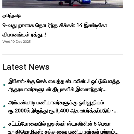
தமிழ்நாடு
9-வது நாளாக தொடர்ந்த சிக்கல்: 14 இண்டிகோ
விமானங்கள் ரத்து..!
Wed,10 Dec 2025
Latest News
இபிஎஸ்-க்கு செக் வைத்த ஸ்டாலின்..! ஒட்டுமொத்த
ஆதரவாளர்களுடன் திமுகவில் இணைந்தார்
ஓபிஎஸ்..!
அங்கன்வாடி பணியாளர்களுக்கு ஓய்வூதியம்
ரூ.2000ல் இருந்து ரூ.3,400 ஆக உயர்த்தப்படும் -
முதல்வர் மு.க.ஸ்டாலின்..!
சட்டப்பேரவையில் முதல்வர் ஸ்டாலினின் 5 மெகா
உறுதிமொழிகள்: சத்துணவு பணியாளர்கள் மற்றும்