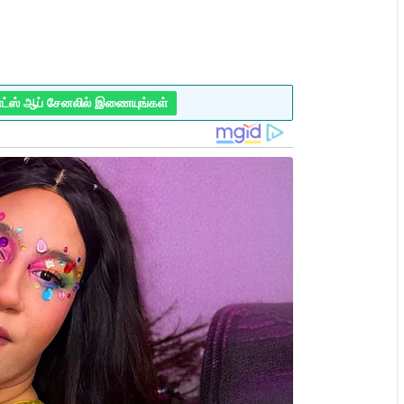
ாட்ஸ் ஆப் சேனலில் இணையுங்கள்