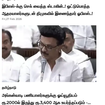
இபிஎஸ்-க்கு செக் வைத்த ஸ்டாலின்..! ஒட்டுமொத்த
ஆதரவாளர்களுடன் திமுகவில் இணைந்தார் ஓபிஎஸ்..!
Fri,27 Feb 2026
தமிழ்நாடு
அங்கன்வாடி பணியாளர்களுக்கு ஓய்வூதியம்
ரூ.2000ல் இருந்து ரூ.3,400 ஆக உயர்த்தப்படும் -