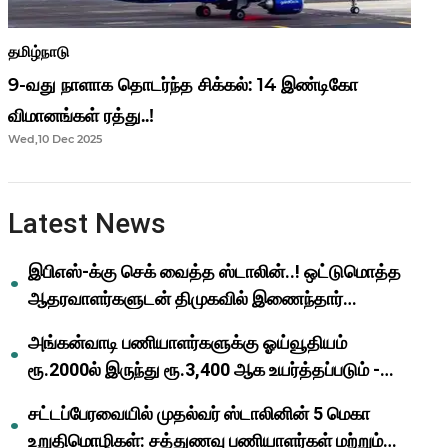
தமிழ்நாடு
9-வது நாளாக தொடர்ந்த சிக்கல்: 14 இண்டிகோ
விமானங்கள் ரத்து..!
Wed,10 Dec 2025
Latest News
இபிஎஸ்-க்கு செக் வைத்த ஸ்டாலின்..! ஒட்டுமொத்த
ஆதரவாளர்களுடன் திமுகவில் இணைந்தார்
ஓபிஎஸ்..!
அங்கன்வாடி பணியாளர்களுக்கு ஓய்வூதியம்
ரூ.2000ல் இருந்து ரூ.3,400 ஆக உயர்த்தப்படும் -
முதல்வர் மு.க.ஸ்டாலின்..!
சட்டப்பேரவையில் முதல்வர் ஸ்டாலினின் 5 மெகா
உறுதிமொழிகள்: சத்துணவு பணியாளர்கள் மற்றும்