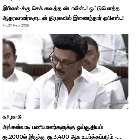
இபிஎஸ்-க்கு செக் வைத்த ஸ்டாலின்..! ஒட்டுமொத்த
ஆதரவாளர்களுடன் திமுகவில் இணைந்தார் ஓபிஎஸ்..!
Fri,27 Feb 2026
தமிழ்நாடு
அங்கன்வாடி பணியாளர்களுக்கு ஓய்வூதியம்
ரூ.2000ல் இருந்து ரூ.3,400 ஆக உயர்த்தப்படும் -