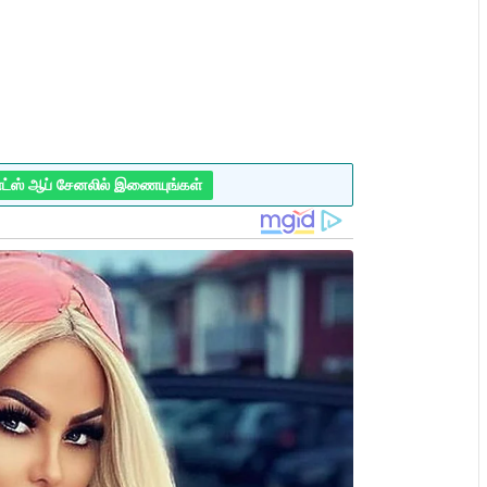
ாட்ஸ் ஆப் சேனலில் இணையுங்கள்