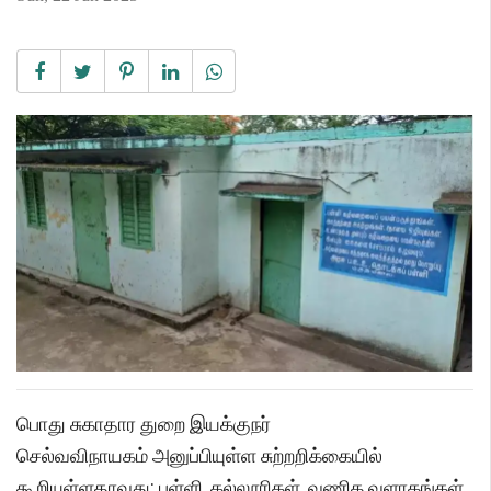
பொது சுகாதார துறை இயக்குநர்
செல்வவிநாயகம் அனுப்பியுள்ள சுற்றறிக்கையில்
கூறியுள்ளதாவது: பள்ளி, கல்லூரிகள், வணிக வளாகங்கள்,