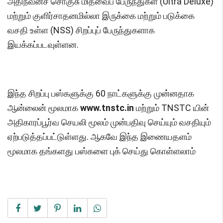
அதிநவீனச் சொகுசு மிதவைப் பேருந்துகள் (Ultra Deluxe)
மற்றும் குளிர்சாதனமில்லா இருக்கை மற்றும் படுக்கை
வசதி உள்ள (NSS) சிறப்புப் பேருந்துகளாக
இயக்கப்படவுள்ளன.
இந்த சிறப்பு பஸ்களுக்கு 60 நாட்களுக்கு முன்னதாக
ஆன்லைன் மூலமாக
www.tnstc.in
மற்றும் TNSTC யின்
அதிகாரப்பூர்வ செயலி மூலம் முன்பதிவு செய்யும் வசதியும்
ஏற்படுத்தப்பட்டுள்ளது. ஆகவே இந்த இணையதளம்
மூலமாக தங்களது பஸ்களை புக் செய்து கொள்ளலாம்