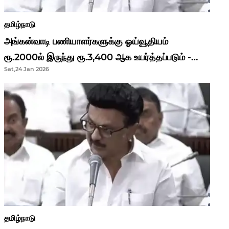
தமிழ்நாடு
அங்கன்வாடி பணியாளர்களுக்கு ஓய்வூதியம்
ரூ.2000ல் இருந்து ரூ.3,400 ஆக உயர்த்தப்படும் -
Sat,24 Jan 2026
முதல்வர் மு.க.ஸ்டாலின்..!
தமிழ்நாடு