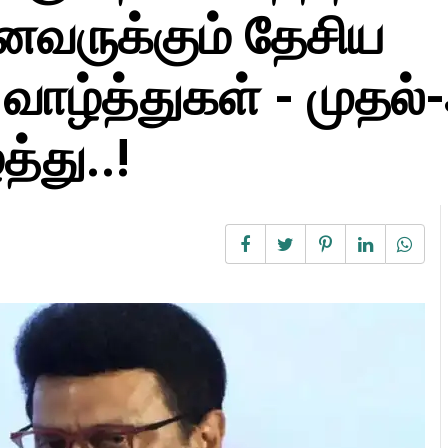
ைவருக்கும் தேசிய
 வாழ்த்துகள் - முதல
த்து..!