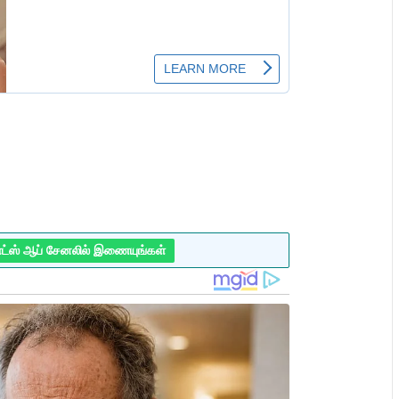
ாட்ஸ் ஆப் சேனலில் இணையுங்கள்