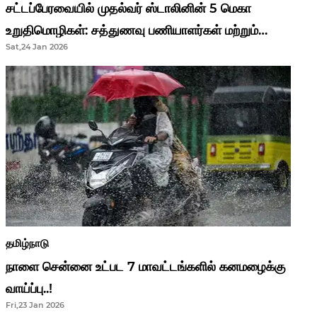
சட்டப்பேரவையில் முதல்வர் ஸ்டாலினின் 5 மெகா
உறுதிமொழிகள்: சத்துணவு பணியாளர்கள் மற்றும்
Sat,24 Jan 2026
ஆசிரியர்களுக்கு ஜாக்பாட்!
தமிழ்நாடு
நாளை சென்னை உட்பட 7 மாவட்டங்களில் கனமழைக்கு
வாய்ப்பு..!
Fri,23 Jan 2026