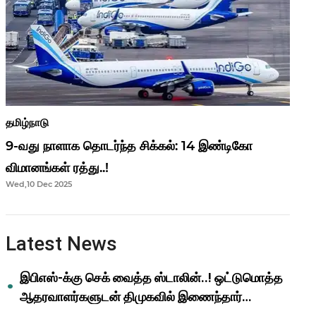
தமிழ்நாடு
9-வது நாளாக தொடர்ந்த சிக்கல்: 14 இண்டிகோ
விமானங்கள் ரத்து..!
Wed,10 Dec 2025
Latest News
இபிஎஸ்-க்கு செக் வைத்த ஸ்டாலின்..! ஒட்டுமொத்த
ஆதரவாளர்களுடன் திமுகவில் இணைந்தார்
ஓபிஎஸ்..!