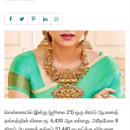
சென்னையில் இன்று (ஜூலை 25) ஒரு கிராம் ஆபரணத்
தங்கத்தின் விலை ரூ. 6,430 ஆக உள்ளது. அதேபோல 8
கிராம் ஆபரணத் தங்கம் 51,440 ரூபாய்க்கு விற்பனை