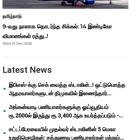
தமிழ்நாடு
9-வது நாளாக தொடர்ந்த சிக்கல்: 14 இண்டிகோ
விமானங்கள் ரத்து..!
Wed,10 Dec 2025
Latest News
இபிஎஸ்-க்கு செக் வைத்த ஸ்டாலின்..! ஒட்டுமொத்த
ஆதரவாளர்களுடன் திமுகவில் இணைந்தார்
ஓபிஎஸ்..!
அங்கன்வாடி பணியாளர்களுக்கு ஓய்வூதியம்
ரூ.2000ல் இருந்து ரூ.3,400 ஆக உயர்த்தப்படும் -
முதல்வர் மு.க.ஸ்டாலின்..!
சட்டப்பேரவையில் முதல்வர் ஸ்டாலினின் 5 மெகா
உறுதிமொழிகள்: சத்துணவு பணியாளர்கள் மற்றும்