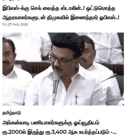
இபிஎஸ்-க்கு செக் வைத்த ஸ்டாலின்..! ஒட்டுமொத்த
ஆதரவாளர்களுடன் திமுகவில் இணைந்தார் ஓபிஎஸ்..!
Fri,27 Feb 2026
தமிழ்நாடு
அங்கன்வாடி பணியாளர்களுக்கு ஓய்வூதியம்
ரூ.2000ல் இருந்து ரூ.3,400 ஆக உயர்த்தப்படும் -