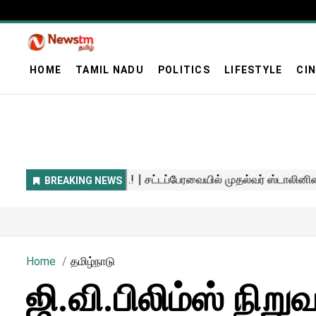
HOME
TAMIL NADU
POLITICS
LIFESTYLE
CI
Home
தமிழ்நாடு
ஜி.வி.பிலிம்ஸ் நிற