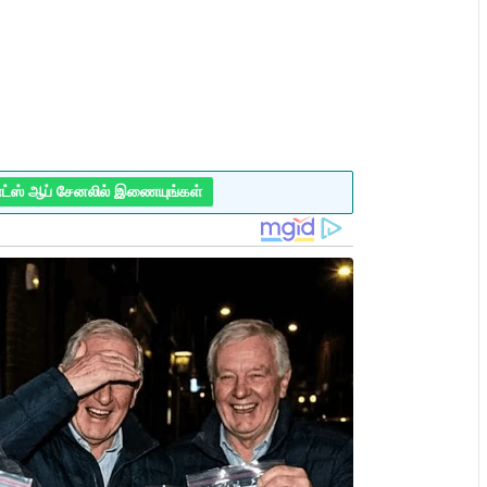
ாட்ஸ் ஆப் சேனலில் இணையுங்கள்