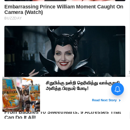
பிரதமர் மோடி வருகை -
மதுரையில் 'Go Back Modi'
போஸ்டர்களால் பரபரப்பு!