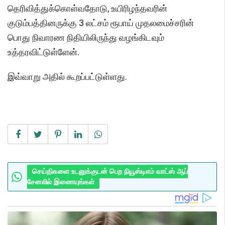
தெரிவித்துக்கொள்வதோடு, உயிரிழந்தவரின்
குடும்பத்தினருக்கு 3 லட்சம் ரூபாய் முதலமைச்சரின்
பொது நிவாரண நிதியிலிருந்து வழங்கிடவும்
உத்தரவிட்டுள்ளேன்.
இவ்வாறு அதில் கூறப்பட்டுள்ளது.
செய்திகளை உடனுக்குடன் பெற நியூஸ்டிஎம் வாட்ஸ் ஆப்
சேனலில் இணையுங்கள்