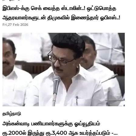
இபிஎஸ்-க்கு செக் வைத்த ஸ்டாலின்..! ஒட்டுமொத்த
ஆதரவாளர்களுடன் திமுகவில் இணைந்தார் ஓபிஎஸ்..!
Fri,27 Feb 2026
தமிழ்நாடு
அங்கன்வாடி பணியாளர்களுக்கு ஓய்வூதியம்
ரூ.2000ல் இருந்து ரூ.3,400 ஆக உயர்த்தப்படும் -