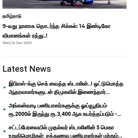
தமிழ்நாடு
9-வது நாளாக தொடர்ந்த சிக்கல்: 14 இண்டிகோ
விமானங்கள் ரத்து..!
Wed,10 Dec 2025
Latest News
இபிஎஸ்-க்கு செக் வைத்த ஸ்டாலின்..! ஒட்டுமொத்த
ஆதரவாளர்களுடன் திமுகவில் இணைந்தார்
ஓபிஎஸ்..!
அங்கன்வாடி பணியாளர்களுக்கு ஓய்வூதியம்
ரூ.2000ல் இருந்து ரூ.3,400 ஆக உயர்த்தப்படும் -
முதல்வர் மு.க.ஸ்டாலின்..!
சட்டப்பேரவையில் முதல்வர் ஸ்டாலினின் 5 மெகா
உறுதிமொழிகள்: சத்துணவு பணியாளர்கள் மற்றும்