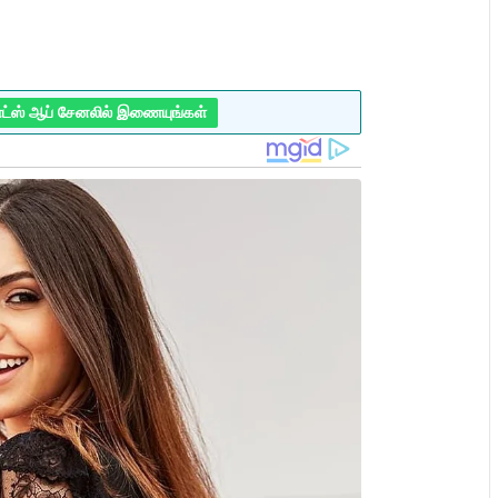
ாட்ஸ் ஆப் சேனலில் இணையுங்கள்