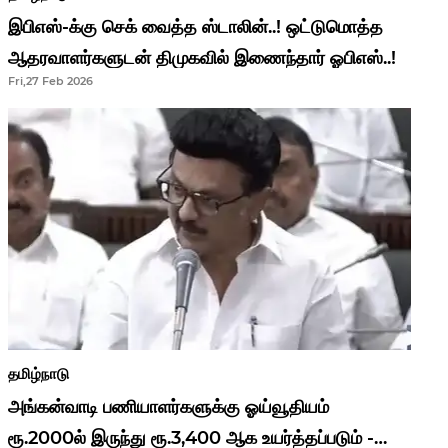
இபிஎஸ்-க்கு செக் வைத்த ஸ்டாலின்..! ஒட்டுமொத்த
ஆதரவாளர்களுடன் திமுகவில் இணைந்தார் ஓபிஎஸ்..!
Fri,27 Feb 2026
தமிழ்நாடு
அங்கன்வாடி பணியாளர்களுக்கு ஓய்வூதியம்
ரூ.2000ல் இருந்து ரூ.3,400 ஆக உயர்த்தப்படும் -