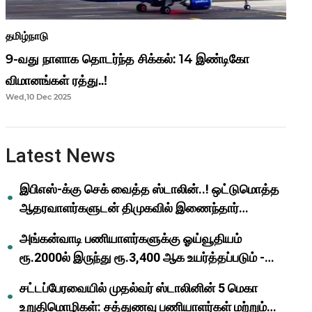
தமிழ்நாடு
9-வது நாளாக தொடர்ந்த சிக்கல்: 14 இண்டிகோ
விமானங்கள் ரத்து..!
Wed,10 Dec 2025
Latest News
இபிஎஸ்-க்கு செக் வைத்த ஸ்டாலின்..! ஒட்டுமொத்த
ஆதரவாளர்களுடன் திமுகவில் இணைந்தார்
ஓபிஎஸ்..!
அங்கன்வாடி பணியாளர்களுக்கு ஓய்வூதியம்
ரூ.2000ல் இருந்து ரூ.3,400 ஆக உயர்த்தப்படும் -
முதல்வர் மு.க.ஸ்டாலின்..!
சட்டப்பேரவையில் முதல்வர் ஸ்டாலினின் 5 மெகா
உறுதிமொழிகள்: சத்துணவு பணியாளர்கள் மற்றும்