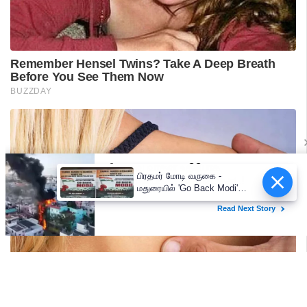
பிரதமர் மோடி வருகை -
மதுரையில் 'Go Back Modi'
போஸ்டர்களால் பரபரப்பு!