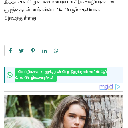
இந்தக் கல்வி முன்பணம் உயர்வால் அரசு ஊழியர்களின்
குழந்தைகள் உயர்கல்வி பயில பெரும் உதவியாக
அமைந்துள்ளது.
செய்திகளை உடனுக்குடன் பெற நியூஸ்டிஎம் வாட்ஸ் ஆப்
சேனலில் இணையுங்கள்