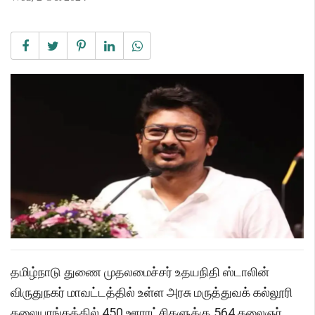
தமிழ்நாடு துணை முதலமைச்சர் உதயநிதி ஸ்டாலின்
விருதுநகர் மாவட்டத்தில் உள்ள அரசு மருத்துவக் கல்லூரி
கலையரங்கத்தில் 450 ஊராட்சிகளுக்கு 564 கலைஞர்