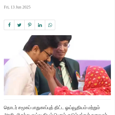
Fri, 13 Jun 2025
தொடர் சமூகப் பாதுகாப்புத் திட்ட ஓய்வூதியம் மற்றும்
அரசிடமிருந்து ஓய்வூதியம் பெறும் குடும்பங்கள் கலைஞர்