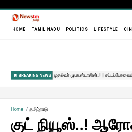
HOME
TAMIL NADU
POLITICS
LIFESTYLE
CI
Home
தமிழ்நாடு
குட் நியூஸ்..! ஆரோ