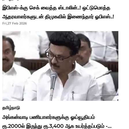
இபிஎஸ்-க்கு செக் வைத்த ஸ்டாலின்..! ஒட்டுமொத்த
ஆதரவாளர்களுடன் திமுகவில் இணைந்தார் ஓபிஎஸ்..!
Fri,27 Feb 2026
தமிழ்நாடு
அங்கன்வாடி பணியாளர்களுக்கு ஓய்வூதியம்
ரூ.2000ல் இருந்து ரூ.3,400 ஆக உயர்த்தப்படும் -