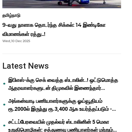
தமிழ்நாடு
9-வது நாளாக தொடர்ந்த சிக்கல்: 14 இண்டிகோ
விமானங்கள் ரத்து..!
Wed,10 Dec 2025
Latest News
இபிஎஸ்-க்கு செக் வைத்த ஸ்டாலின்..! ஒட்டுமொத்த
ஆதரவாளர்களுடன் திமுகவில் இணைந்தார்
ஓபிஎஸ்..!
அங்கன்வாடி பணியாளர்களுக்கு ஓய்வூதியம்
ரூ.2000ல் இருந்து ரூ.3,400 ஆக உயர்த்தப்படும் -
முதல்வர் மு.க.ஸ்டாலின்..!
சட்டப்பேரவையில் முதல்வர் ஸ்டாலினின் 5 மெகா
உறுதிமொழிகள்: சத்துணவு பணியாளர்கள் மற்றும்