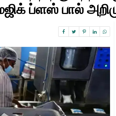
ிக் ப்ளஸ் பால் அறிமு