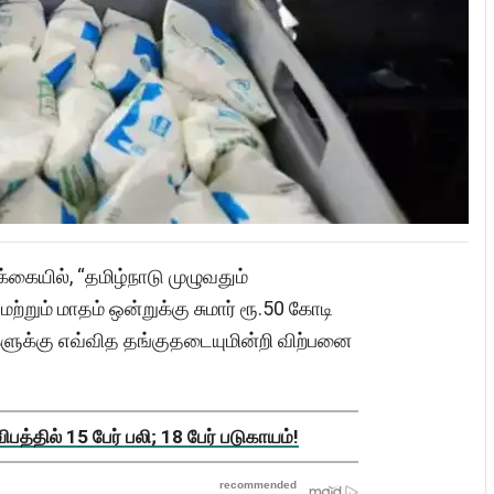
க்கையில், “தமிழ்நாடு முழுவதும்
 மற்றும் மாதம் ஒன்றுக்கு சுமார் ரூ.50 கோடி
களுக்கு எவ்வித தங்குதடையுமின்றி விற்பனை
த்தில் 15 பேர் பலி; 18 பேர் படுகாயம்!