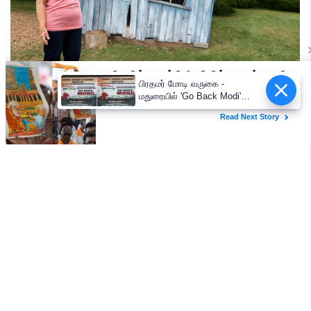
பிரதமர் மோடி வருகை -
மதுரையில் 'Go Back Modi'
போஸ்டர்களால் பரபரப்பு!