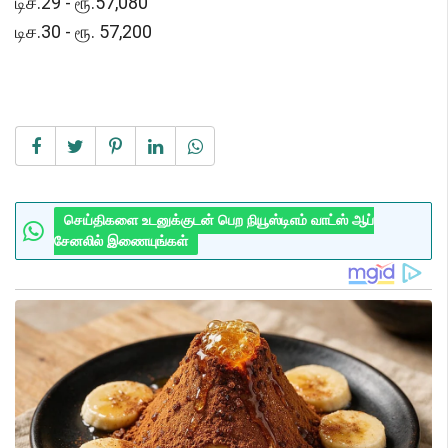
டிச.29 - ரூ.57,080
டிச.30 - ரூ. 57,200
செய்திகளை உடனுக்குடன் பெற நியூஸ்டிஎம் வாட்ஸ் ஆப்
சேனலில் இணையுங்கள்