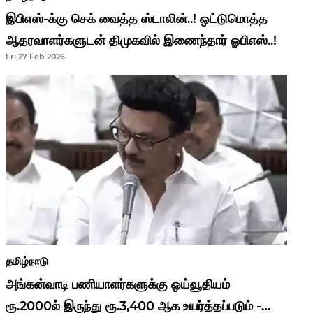
இபிஎஸ்-க்கு செக் வைத்த ஸ்டாலின்..! ஒட்டுமொத்த
ஆதரவாளர்களுடன் திமுகவில் இணைந்தார் ஓபிஎஸ்..!
Fri,27 Feb 2026
தமிழ்நாடு
அங்கன்வாடி பணியாளர்களுக்கு ஓய்வூதியம்
ரூ.2000ல் இருந்து ரூ.3,400 ஆக உயர்த்தப்படும் -