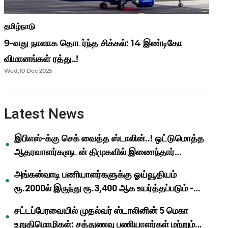
தமிழ்நாடு
9-வது நாளாக தொடர்ந்த சிக்கல்: 14 இண்டிகோ
விமானங்கள் ரத்து..!
Wed,10 Dec 2025
Latest News
இபிஎஸ்-க்கு செக் வைத்த ஸ்டாலின்..! ஒட்டுமொத்த
ஆதரவாளர்களுடன் திமுகவில் இணைந்தார்
ஓபிஎஸ்..!
அங்கன்வாடி பணியாளர்களுக்கு ஓய்வூதியம்
ரூ.2000ல் இருந்து ரூ.3,400 ஆக உயர்த்தப்படும் -
முதல்வர் மு.க.ஸ்டாலின்..!
சட்டப்பேரவையில் முதல்வர் ஸ்டாலினின் 5 மெகா
உறுதிமொழிகள்: சத்துணவு பணியாளர்கள் மற்றும்