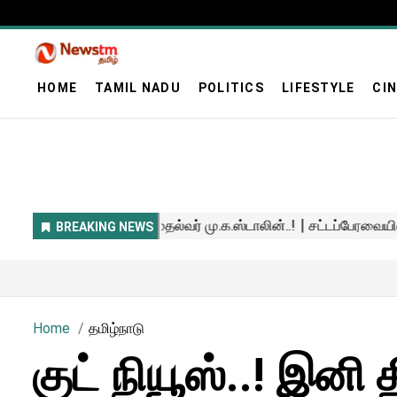
HOME
TAMIL NADU
POLITICS
LIFESTYLE
CI
Home
தமிழ்நாடு
குட் நியூஸ்..! இனி 