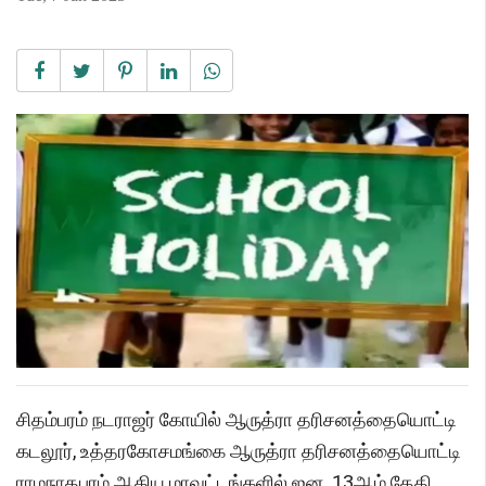
சிதம்பரம் நடராஜர் கோயில் ஆருத்ரா தரிசனத்தையொட்டி
கடலூர், உத்தரகோசமங்கை ஆருத்ரா தரிசனத்தையொட்டி
ராமநாதபுரம் ஆகிய மாவட்டங்களில் ஜன. 13ஆம் தேதி