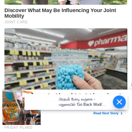
பிரதமர் மோடி வருகை -
மதுரையில் 'Go Back Modi'
போஸ்டர்களால் பரபரப்பு!