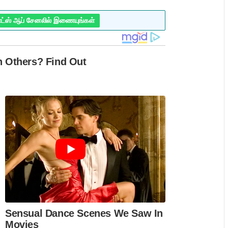
ாட்ஸ் ஆப் சேனலில் இணையுங்கள்