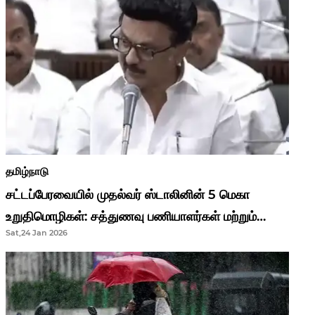
தமிழ்நாடு
சட்டப்பேரவையில் முதல்வர் ஸ்டாலினின் 5 மெகா
உறுதிமொழிகள்: சத்துணவு பணியாளர்கள் மற்றும்
Sat,24 Jan 2026
ஆசிரியர்களுக்கு ஜாக்பாட்!