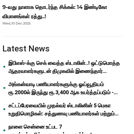
9-வது நாளாக தொடர்ந்த சிக்கல்: 14 இண்டிகோ
விமானங்கள் ரத்து..!
Wed,10 Dec 2025
Latest News
இபிஎஸ்-க்கு செக் வைத்த ஸ்டாலின்..! ஒட்டுமொத்த
ஆதரவாளர்களுடன் திமுகவில் இணைந்தார்
ஓபிஎஸ்..!
அங்கன்வாடி பணியாளர்களுக்கு ஓய்வூதியம்
ரூ.2000ல் இருந்து ரூ.3,400 ஆக உயர்த்தப்படும் -
முதல்வர் மு.க.ஸ்டாலின்..!
சட்டப்பேரவையில் முதல்வர் ஸ்டாலினின் 5 மெகா
உறுதிமொழிகள்: சத்துணவு பணியாளர்கள் மற்றும்
ஆசிரியர்களுக்கு ஜாக்பாட்!
நாளை சென்னை உட்பட 7