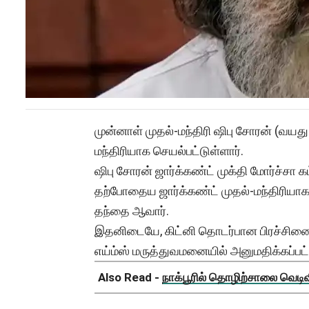
முன்னாள் முதல்-மந்திரி ஷிபு சோரன் (வயது
மந்திரியாக செயல்பட்டுள்ளார்.
ஷிபு சோரன் ஜார்க்கண்ட் முக்தி மோர்ச்சா க
தற்போதைய ஜார்க்கண்ட் முதல்-மந்திரியாக
தந்தை ஆவார்.
இதனிடையே, கிட்னி தொடர்பான பிரச்சினை
எய்ம்ஸ் மருத்துவமனையில் அனுமதிக்கப்பட்ட
Also Read -
நாக்பூரில் தொழிற்சாலை வெடிவிப