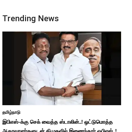
Trending News
தமிழ்நாடு
இபிஎஸ்-க்கு செக் வைத்த ஸ்டாலின்..! ஒட்டுமொத்த
ஆதரவாளர்களுடன் திமுகவில் இணைந்தார் ஓபிஎஸ்..!