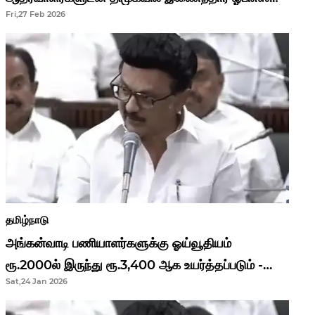
Fri,27 Feb 2026
தமிழ்நாடு
அங்கன்வாடி பணியாளர்களுக்கு ஓய்வூதியம்
ரூ.2000ல் இருந்து ரூ.3,400 ஆக உயர்த்தப்படும் -
Sat,24 Jan 2026
முதல்வர் மு.க.ஸ்டாலின்..!