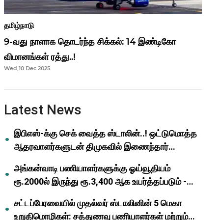
தமிழ்நாடு
9-வது நாளாக தொடர்ந்த சிக்கல்: 14 இண்டிகோ
விமானங்கள் ரத்து..!
Wed,10 Dec 2025
Latest News
இபிஎஸ்-க்கு செக் வைத்த ஸ்டாலின்..! ஒட்டுமொத்த
ஆதரவாளர்களுடன் திமுகவில் இணைந்தார்
ஓபிஎஸ்..!
அங்கன்வாடி பணியாளர்களுக்கு ஓய்வூதியம்
ரூ.2000ல் இருந்து ரூ.3,400 ஆக உயர்த்தப்படும் -
முதல்வர் மு.க.ஸ்டாலின்..!
சட்டப்பேரவையில் முதல்வர் ஸ்டாலினின் 5 மெகா
உறுதிமொழிகள்: சத்துணவு பணியாளர்கள் மற்றும்