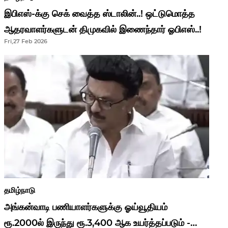
இபிஎஸ்-க்கு செக் வைத்த ஸ்டாலின்..! ஒட்டுமொத்த
ஆதரவாளர்களுடன் திமுகவில் இணைந்தார் ஓபிஎஸ்..!
Fri,27 Feb 2026
தமிழ்நாடு
அங்கன்வாடி பணியாளர்களுக்கு ஓய்வூதியம்
ரூ.2000ல் இருந்து ரூ.3,400 ஆக உயர்த்தப்படும் -