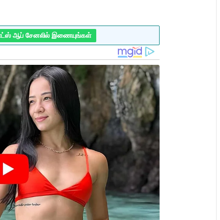
ாட்ஸ் ஆப் சேனலில் இணையுங்கள்