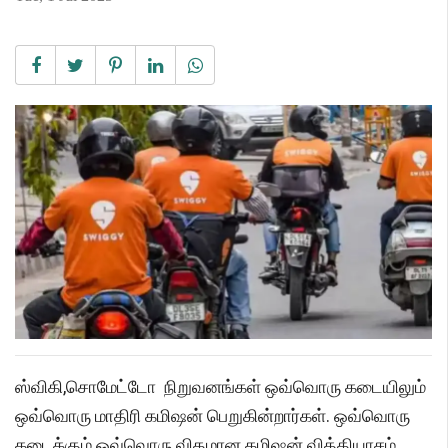
ஸ்விகி,சொமேட்டோ நிறுவனங்கள் ஒவ்வொரு கடையிலும்
ஒவ்வொரு மாதிரி கமிஷன் பெறுகின்றார்கள். ஒவ்வொரு
கடைக்கும் ஒவ்வொரு விதமான கமிஷன் வித்தியாசம்