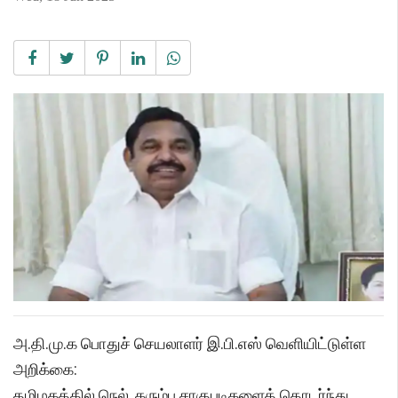
அ.தி.மு.க பொதுச் செயலாளர் இ.பி.எஸ் வெளியிட்டுள்ள
அறிக்கை:
தமிழகத்தில் நெல், கரும்பு சாகுபடிகளைத் தொடர்ந்து,