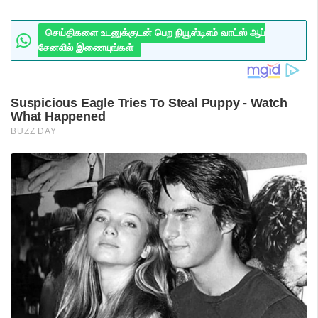
செய்திகளை உடனுக்குடன் பெற நியூஸ்டிஎம் வாட்ஸ் ஆப்
சேனலில் இணையுங்கள்