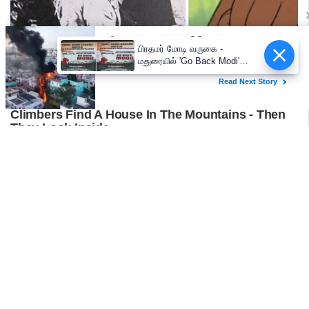
பிரதமர் மோடி வருகை -
மதுரையில் 'Go Back Modi'
போஸ்டர்களால் பரபரப்பு!