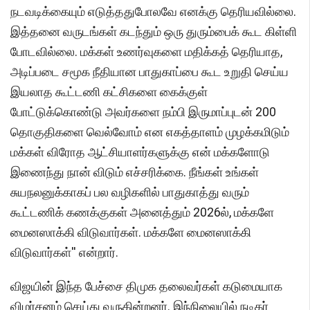
நடவடிக்கையும் எடுத்ததுபோலவே எனக்கு தெரியவில்லை.
இத்தனை வருடங்கள் கடந்தும் ஒரு துரும்பைக் கூட கிள்ளி
போடவில்லை. மக்கள் உணர்வுகளை மதிக்கத் தெரியாத,
அடிப்படை சமூக நீதியான பாதுகாப்பை கூட உறுதி செய்ய
இயலாத கூட்டணி கட்சிகளை கைக்குள்
போட்டுக்கொண்டு அவர்களை நம்பி இருமாப்புடன் 200
தொகுதிகளை வெல்வோம் என எகத்தாளம் முழக்கமிடும்
மக்கள் விரோத ஆட்சியாளர்களுக்கு என் மக்களோடு
இணைந்து நான் விடும் எச்சரிக்கை. நீங்கள் உங்கள்
சுயநலனுக்காகப் பல வழிகளில் பாதுகாத்து வரும்
கூட்டணிக் கணக்குகள் அனைத்தும் 2026ல், மக்களே
மைனஸாக்கி விடுவார்கள். மக்களே மைனஸாக்கி
விடுவார்கள்'' என்றார்.
விஜயின் இந்த பேச்சை திமுக தலைவர்கள் கடுமையாக
விமர்சனம் செய்து வருகின்றனர். இந்நிலையில் நடிகர்