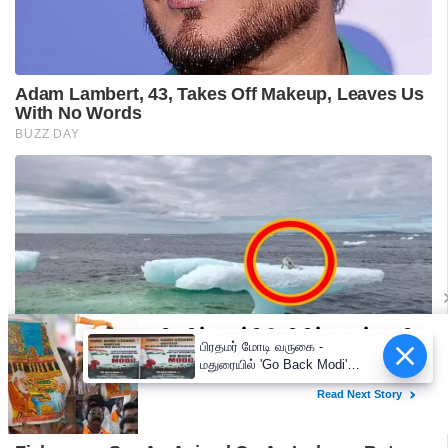
பிரதமர் மோடி வருகை -
மதுரையில் 'Go Back Modi'
போஸ்டர்களால் பரபரப்பு!