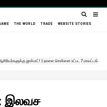
GAME
THE WORLD
TRADE
WEBSITE STORIES
ி : இலவச