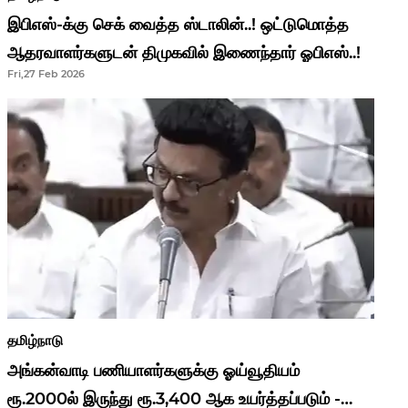
இபிஎஸ்-க்கு செக் வைத்த ஸ்டாலின்..! ஒட்டுமொத்த
ஆதரவாளர்களுடன் திமுகவில் இணைந்தார் ஓபிஎஸ்..!
Fri,27 Feb 2026
தமிழ்நாடு
அங்கன்வாடி பணியாளர்களுக்கு ஓய்வூதியம்
ரூ.2000ல் இருந்து ரூ.3,400 ஆக உயர்த்தப்படும் -