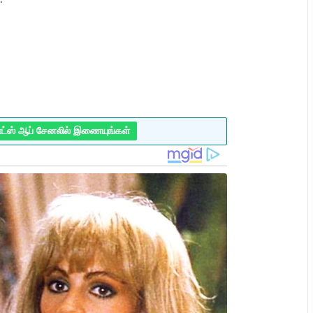
ாட்ஸ் ஆப் சேனலில் இணையுங்கள்