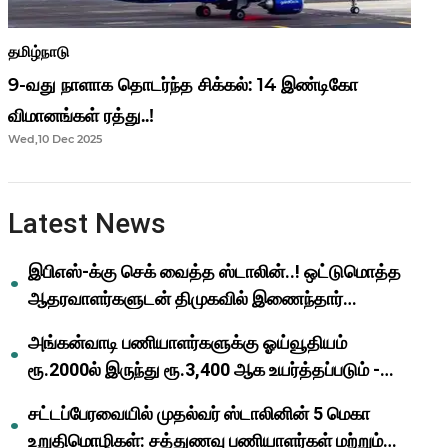
தமிழ்நாடு
9-வது நாளாக தொடர்ந்த சிக்கல்: 14 இண்டிகோ
விமானங்கள் ரத்து..!
Wed,10 Dec 2025
Latest News
இபிஎஸ்-க்கு செக் வைத்த ஸ்டாலின்..! ஒட்டுமொத்த
ஆதரவாளர்களுடன் திமுகவில் இணைந்தார்
ஓபிஎஸ்..!
அங்கன்வாடி பணியாளர்களுக்கு ஓய்வூதியம்
ரூ.2000ல் இருந்து ரூ.3,400 ஆக உயர்த்தப்படும் -
முதல்வர் மு.க.ஸ்டாலின்..!
சட்டப்பேரவையில் முதல்வர் ஸ்டாலினின் 5 மெகா
உறுதிமொழிகள்: சத்துணவு பணியாளர்கள் மற்றும்