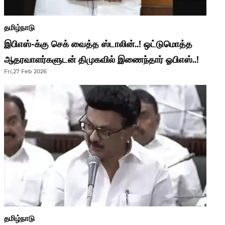
தமிழ்நாடு
இபிஎஸ்-க்கு செக் வைத்த ஸ்டாலின்..! ஒட்டுமொத்த
ஆதரவாளர்களுடன் திமுகவில் இணைந்தார் ஓபிஎஸ்..!
Fri,27 Feb 2026
தமிழ்நாடு