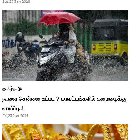
Sat,24 Jan 2026
ஆசிரியர்களுக்கு ஜாக்பாட்!
தமிழ்நாடு
நாளை சென்னை உட்பட 7 மாவட்டங்களில் கனமழைக்கு
வாய்ப்பு..!
Fri,23 Jan 2026