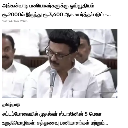
அங்கன்வாடி பணியாளர்களுக்கு ஓய்வூதியம்
ரூ.2000ல் இருந்து ரூ.3,400 ஆக உயர்த்தப்படும் -
Sat,24 Jan 2026
முதல்வர் மு.க.ஸ்டாலின்..!
தமிழ்நாடு
சட்டப்பேரவையில் முதல்வர் ஸ்டாலினின் 5 மெகா
உறுதிமொழிகள்: சத்துணவு பணியாளர்கள் மற்றும்