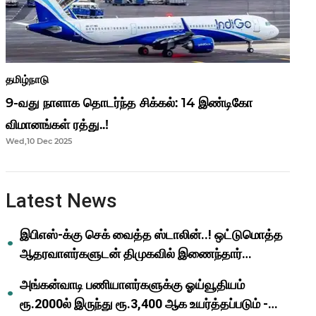
தமிழ்நாடு
9-வது நாளாக தொடர்ந்த சிக்கல்: 14 இண்டிகோ
விமானங்கள் ரத்து..!
Wed,10 Dec 2025
Latest News
இபிஎஸ்-க்கு செக் வைத்த ஸ்டாலின்..! ஒட்டுமொத்த
ஆதரவாளர்களுடன் திமுகவில் இணைந்தார்
ஓபிஎஸ்..!
அங்கன்வாடி பணியாளர்களுக்கு ஓய்வூதியம்
ரூ.2000ல் இருந்து ரூ.3,400 ஆக உயர்த்தப்படும் -