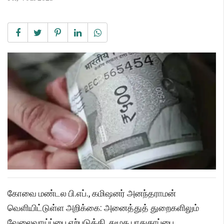
கோவை மண்டல பி.எப்., கமிஷனர் அனந்தராமன்
வெளியிட்டுள்ள அறிக்கை: அனைத்துத் துறைகளிலும்
வேலைவாய்ப்பை ஏற்படுத்தி, சமூக பாதுகாப்பை