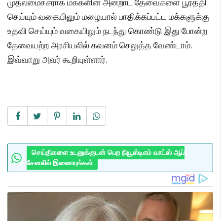
முதலமைச்சராக மக்களின் அன்றாட தேவைகளை பூர்த்தி
செய்யும் வகையிலும் மழையால் பாதிக்கப்பட்ட மக்களுக்கு
உதவி செய்யும் வகையிலும் நடந்து கொண்டு இது போன்ற
தேவையற்ற அரசியலில் கவனம் செலுத்த வேண்டாம்.
இவ்வாறு அவர் கூறியுள்ளார்.
செய்திகளை உடனுக்குடன் பெற நியூஸ்டிஎம் வாட்ஸ் ஆப்
சேனலில் இணையுங்கள்