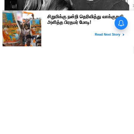
பிரதமர் மோடி வருகை -
மதுரையில் 'Go Back Modi'
போஸ்டர்களால் பரபரப்பு!