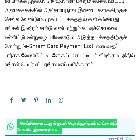
சரிபார்க்க முதலில் தொழிலாளர் மற்றும் வேலைவாய்ப்பு
அமைச்சகத்தின் அதிகாரப்பூர்வ இணையதளத்திற்குச்
செல்ல வேண்டும். முகப்புப் பக்கத்தில் கிளிக் செய்து
உங்கள் இ-ஷ்ரம் கார்டு எண் மற்றும் கடவுச்சொல்லை
உள்ளிட்டு உள்நுழைய வேண்டும். அடுத்த பக்கத்திற்குச்
சென்று 'e-Shram Card Payment List' என்பதைப்
பார்க்க வேண்டும். உடனே கட்டண பட்டியல் திறக்கும். இதில்
உங்கள் பெயர் விவரங்களைப் பார்க்கலாம்.
செய்திகளை உடனுக்குடன் பெற நியூஸ்டிஎம் வாட்ஸ் ஆப்
சேனலில் இணையுங்கள்