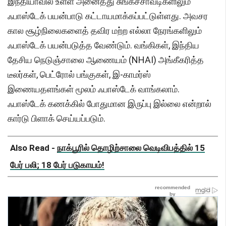
இந்தியாவில் உள்ள அனைத்து சுங்கச்சாவடிகளிலும்
ஃபாஸ்டேக் பயன்பாடு கட்டாயமாக்கப்பட்டுள்ளது. அவசர
கால சூழ்நிலைகளைத் தவிர மற்ற எல்லா நேரங்களிலும்
ஃபாஸ்டேக் பயன்படுத்த வேண்டும். வங்கிகள், இந்திய
தேசிய நெடுஞ்சாலை ஆணையம் (NHAI) அங்கீகரித்த
டீலர்கள், பெட்ரோல் பங்குகள், இ-காமர்ஸ்
இணையதளங்கள் மூலம் ஃபாஸ்டேக் வாங்கலாம்.
ஃபாஸ்டேக் கணக்கில் போதுமான இருப்பு இல்லை என்றால்
கார்டு பிளாக் செய்யப்படும்.
Also Read -
நாக்பூரில் தொழிற்சாலை வெடிவிபத்தில் 15
பேர் பலி; 18 பேர் படுகாயம்!