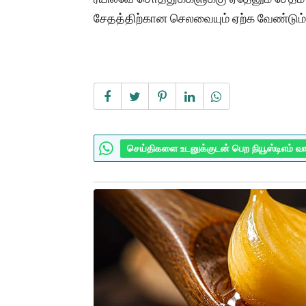
சேதத்திற்கான செலவையும் ஏற்க வேண்டும் எ
செய்திகளை உடனுக்குடன் பெற நியூஸ்டிஎம் வ