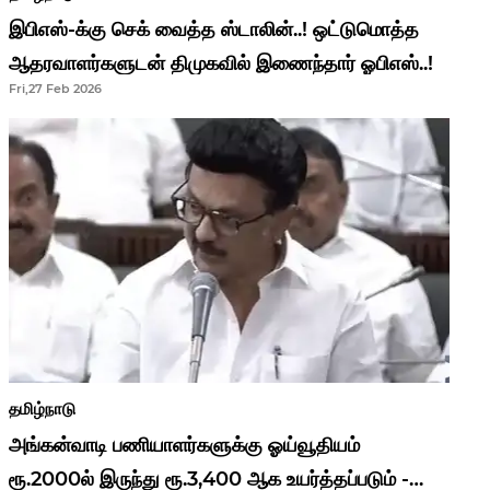
இபிஎஸ்-க்கு செக் வைத்த ஸ்டாலின்..! ஒட்டுமொத்த
ஆதரவாளர்களுடன் திமுகவில் இணைந்தார் ஓபிஎஸ்..!
Fri,27 Feb 2026
தமிழ்நாடு
அங்கன்வாடி பணியாளர்களுக்கு ஓய்வூதியம்
ரூ.2000ல் இருந்து ரூ.3,400 ஆக உயர்த்தப்படும் -