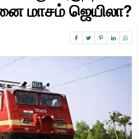
னை மாசம் ஜெயிலா?