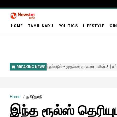
HOME
TAMIL NADU
POLITICS
LIFESTYLE
CI
Home
தமிழ்நாடு
இந்த ரூல்ஸ் தெரியு