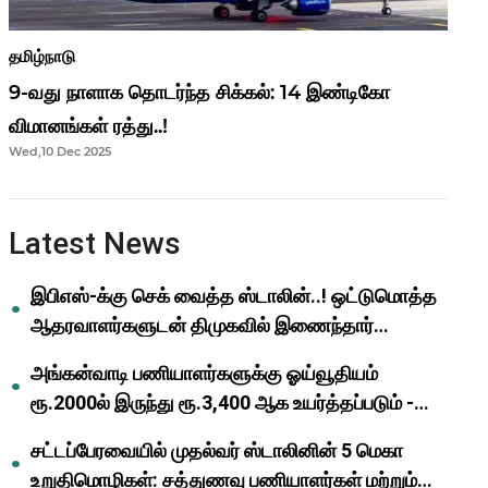
தமிழ்நாடு
9-வது நாளாக தொடர்ந்த சிக்கல்: 14 இண்டிகோ
விமானங்கள் ரத்து..!
Wed,10 Dec 2025
Latest News
இபிஎஸ்-க்கு செக் வைத்த ஸ்டாலின்..! ஒட்டுமொத்த
ஆதரவாளர்களுடன் திமுகவில் இணைந்தார்
ஓபிஎஸ்..!
அங்கன்வாடி பணியாளர்களுக்கு ஓய்வூதியம்
ரூ.2000ல் இருந்து ரூ.3,400 ஆக உயர்த்தப்படும் -
முதல்வர் மு.க.ஸ்டாலின்..!
சட்டப்பேரவையில் முதல்வர் ஸ்டாலினின் 5 மெகா
உறுதிமொழிகள்: சத்துணவு பணியாளர்கள் மற்றும்