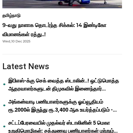
தமிழ்நாடு
9-வது நாளாக தொடர்ந்த சிக்கல்: 14 இண்டிகோ
விமானங்கள் ரத்து..!
Wed,10 Dec 2025
Latest News
இபிஎஸ்-க்கு செக் வைத்த ஸ்டாலின்..! ஒட்டுமொத்த
ஆதரவாளர்களுடன் திமுகவில் இணைந்தார்
ஓபிஎஸ்..!
அங்கன்வாடி பணியாளர்களுக்கு ஓய்வூதியம்
ரூ.2000ல் இருந்து ரூ.3,400 ஆக உயர்த்தப்படும் -
முதல்வர் மு.க.ஸ்டாலின்..!
சட்டப்பேரவையில் முதல்வர் ஸ்டாலினின் 5 மெகா
உறுதிமொழிகள்: சத்துணவு பணியாளர்கள் மற்றும்