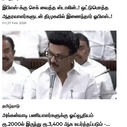
இபிஎஸ்-க்கு செக் வைத்த ஸ்டாலின்..! ஒட்டுமொத்த
ஆதரவாளர்களுடன் திமுகவில் இணைந்தார் ஓபிஎஸ்..!
Fri,27 Feb 2026
தமிழ்நாடு
அங்கன்வாடி பணியாளர்களுக்கு ஓய்வூதியம்
ரூ.2000ல் இருந்து ரூ.3,400 ஆக உயர்த்தப்படும் -