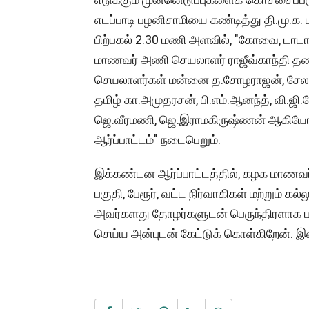
எடப்பாடி பழனிசாமியை கண்டித்து தி.மு.க.
பிற்பகல் 2.30 மணி அளவில், "கோவை, டாடாப
மாணவர் அணி செயலாளர் ராஜீவ்காந்தி 
செயலாளர்கள் மன்னை த.சோழராஜன், சேலம் 
தமிழ் கா.அமுதரசன், பி.எம்.ஆனந்த், வி.ஜி.
ஜெ.வீரமணி, ஜெ.இராமகிருஷ்ணன் ஆகியோர
ஆர்ப்பாட்டம்" நடைபெறும்.
இக்கண்டன ஆர்ப்பாட்டத்தில், கழக மாணவர்
பகுதி, பேரூர், வட்ட நிர்வாகிகள் மற்றும் க
அவர்களது தோழர்களுடன் பெருந்திரளாக ப
செய்ய அன்புடன் கேட்டுக் கொள்கிறேன். இவ