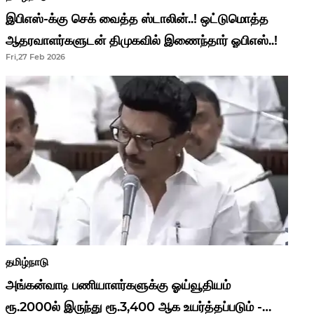
இபிஎஸ்-க்கு செக் வைத்த ஸ்டாலின்..! ஒட்டுமொத்த
ஆதரவாளர்களுடன் திமுகவில் இணைந்தார் ஓபிஎஸ்..!
Fri,27 Feb 2026
தமிழ்நாடு
அங்கன்வாடி பணியாளர்களுக்கு ஓய்வூதியம்
ரூ.2000ல் இருந்து ரூ.3,400 ஆக உயர்த்தப்படும் -