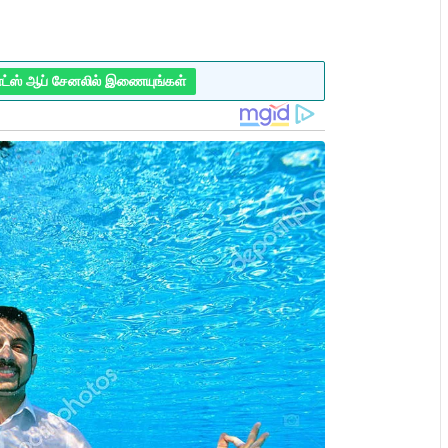
ாட்ஸ் ஆப் சேனலில் இணையுங்கள்