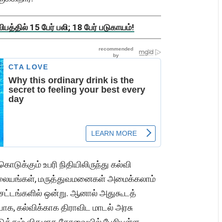
த்தில் 15 பேர் பலி; 18 பேர் படுகாயம்!
ுக்கும் உபரி நிதியிலிருந்து கல்வி
ு நிலையங்கள், மருத்துவமனைகள் அமைக்கலாம்
ட்டங்களில் ஒன்று. ஆனால் அதுகூடத்
ாக, கல்விக்காக திராவிட மாடல் அரசு
டுத்தும் விதமாக கோவையில் பேசியுள்ள