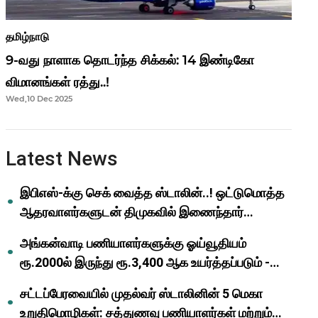
தமிழ்நாடு
9-வது நாளாக தொடர்ந்த சிக்கல்: 14 இண்டிகோ
விமானங்கள் ரத்து..!
Wed,10 Dec 2025
Latest News
இபிஎஸ்-க்கு செக் வைத்த ஸ்டாலின்..! ஒட்டுமொத்த
ஆதரவாளர்களுடன் திமுகவில் இணைந்தார்
ஓபிஎஸ்..!
அங்கன்வாடி பணியாளர்களுக்கு ஓய்வூதியம்
ரூ.2000ல் இருந்து ரூ.3,400 ஆக உயர்த்தப்படும் -
முதல்வர் மு.க.ஸ்டாலின்..!
சட்டப்பேரவையில் முதல்வர் ஸ்டாலினின் 5 மெகா
உறுதிமொழிகள்: சத்துணவு பணியாளர்கள் மற்றும்