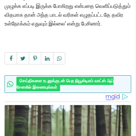
முழுக்க எப்படி இருக்க போகிறது என்பதை வெளிப்படுத்தும்
விதமாக தான் அந்த பாடல் வரிகள் எழுதப்பட்டதே தவிர
உள்நோக்கம் எதுவும் இல்லை’ என்று பேசினார்.
செய்திகளை உடனுக்குடன் பெற நியூஸ்டிஎம் வாட்ஸ் ஆப்
சேனலில் இணையுங்கள்