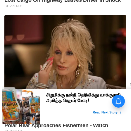
பிரதமர் மோடி வருகை -
மதுரையில் 'Go Back Modi'
போஸ்டர்களால் பரபரப்பு!