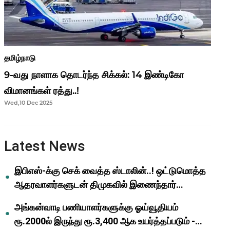
தமிழ்நாடு
9-வது நாளாக தொடர்ந்த சிக்கல்: 14 இண்டிகோ
விமானங்கள் ரத்து..!
Wed,10 Dec 2025
Latest News
இபிஎஸ்-க்கு செக் வைத்த ஸ்டாலின்..! ஒட்டுமொத்த
ஆதரவாளர்களுடன் திமுகவில் இணைந்தார்
ஓபிஎஸ்..!
அங்கன்வாடி பணியாளர்களுக்கு ஓய்வூதியம்
ரூ.2000ல் இருந்து ரூ.3,400 ஆக உயர்த்தப்படும் -