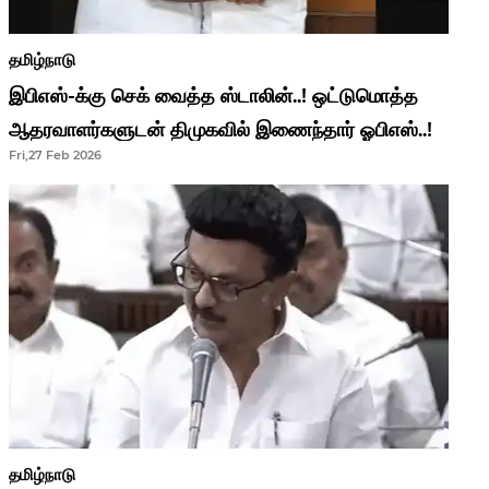
தமிழ்நாடு
இபிஎஸ்-க்கு செக் வைத்த ஸ்டாலின்..! ஒட்டுமொத்த
ஆதரவாளர்களுடன் திமுகவில் இணைந்தார் ஓபிஎஸ்..!
Fri,27 Feb 2026
தமிழ்நாடு