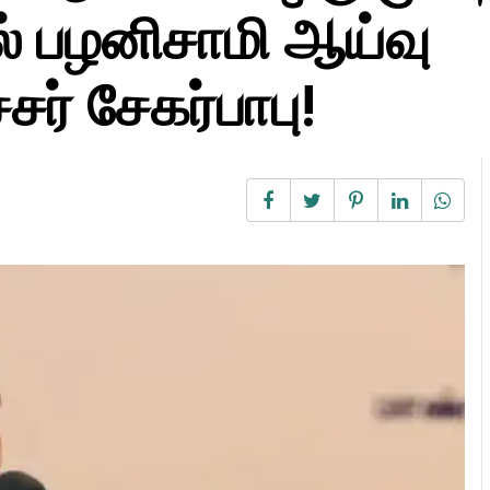
் பழனிசாமி ஆய்வு
ர் சேகர்பாபு!