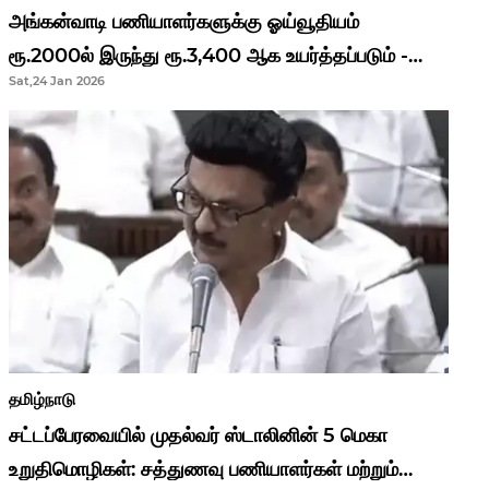
அங்கன்வாடி பணியாளர்களுக்கு ஓய்வூதியம்
ரூ.2000ல் இருந்து ரூ.3,400 ஆக உயர்த்தப்படும் -
Sat,24 Jan 2026
முதல்வர் மு.க.ஸ்டாலின்..!
தமிழ்நாடு
சட்டப்பேரவையில் முதல்வர் ஸ்டாலினின் 5 மெகா
உறுதிமொழிகள்: சத்துணவு பணியாளர்கள் மற்றும்