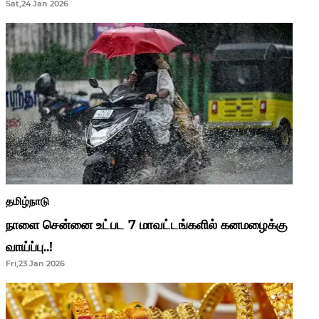
Sat,24 Jan 2026
ஆசிரியர்களுக்கு ஜாக்பாட்!
தமிழ்நாடு
நாளை சென்னை உட்பட 7 மாவட்டங்களில் கனமழைக்கு
வாய்ப்பு..!
Fri,23 Jan 2026