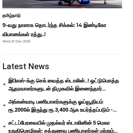
தமிழ்நாடு
9-வது நாளாக தொடர்ந்த சிக்கல்: 14 இண்டிகோ
விமானங்கள் ரத்து..!
Wed,10 Dec 2025
Latest News
இபிஎஸ்-க்கு செக் வைத்த ஸ்டாலின்..! ஒட்டுமொத்த
ஆதரவாளர்களுடன் திமுகவில் இணைந்தார்
ஓபிஎஸ்..!
அங்கன்வாடி பணியாளர்களுக்கு ஓய்வூதியம்
ரூ.2000ல் இருந்து ரூ.3,400 ஆக உயர்த்தப்படும் -
முதல்வர் மு.க.ஸ்டாலின்..!
சட்டப்பேரவையில் முதல்வர் ஸ்டாலினின் 5 மெகா
உறுதிமொழிகள்: சத்துணவு பணியாளர்கள் மற்றும்