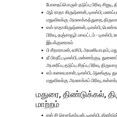
போதைப்பொருள் தடுப்பு பிரிவு சிஐடி, தி
ஆர் ராதா கிருஷ்ணன், டிஎஸ்பி, மணப்பாற
மதுவிலக்கு அமலாக்கத்துறை, திருவார
எஸ் ராதாகிருஷ்ணன், டிஎஸ்பி, பெண்க
பிரிவு, தஞ்சாவூர் மாவட்டம் - டிஎஸ்பி, 
இயக்குனரகம்
பி சீதாராமன், ஏசிபி, அவனியாபுரம், மதுர
தீ பிரதீப், டிஎஸ்பி, மன்னார்குடி துணைப
அபகரிப்பு தடுப்பு சிறப்பு பிரிவு, திருவா
எம் கலையரசன், டிஎஸ்பி, ஆலங்குடி துண
மதுவிலக்கு அமலாக்கப் பிரிவு, கள்ளக்
மதுரை, திண்டுக்கல், திர
மாற்றம்
எஸ் சி சௌந்தர்யன், டிஎஸ்பி, திண்டுக