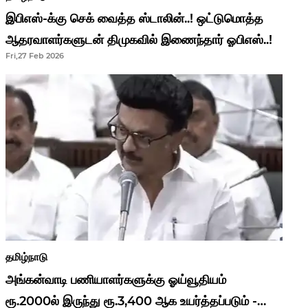
இபிஎஸ்-க்கு செக் வைத்த ஸ்டாலின்..! ஒட்டுமொத்த
ஆதரவாளர்களுடன் திமுகவில் இணைந்தார் ஓபிஎஸ்..!
Fri,27 Feb 2026
தமிழ்நாடு
அங்கன்வாடி பணியாளர்களுக்கு ஓய்வூதியம்
ரூ.2000ல் இருந்து ரூ.3,400 ஆக உயர்த்தப்படும் -