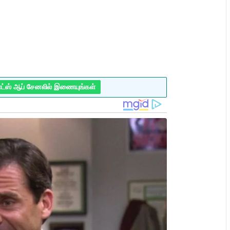
ாட்ஸ் ஆப் சேனலில் இணையுங்கள்