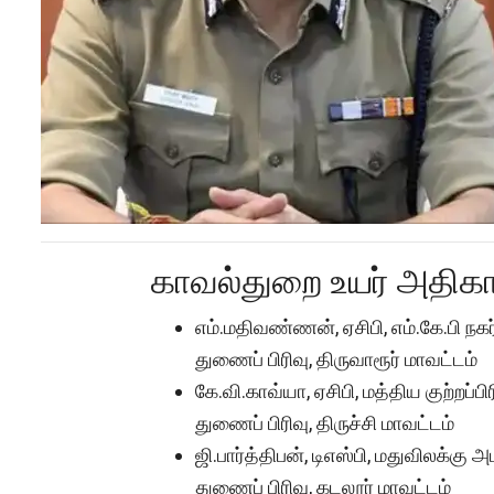
காவல்துறை உயர் அதிகா
எம்.மதிவண்ணன், ஏசிபி, எம்.கே.பி நகர
துணைப் பிரிவு, திருவாரூர் மாவட்டம்
கே.வி.காவ்யா, ஏசிபி, மத்திய குற்றப்ப
துணைப் பிரிவு, திருச்சி மாவட்டம்
ஜி.பார்த்திபன், டிஎஸ்பி, மதுவிலக்கு அம
துணைப் பிரிவு, கடலூர் மாவட்டம்