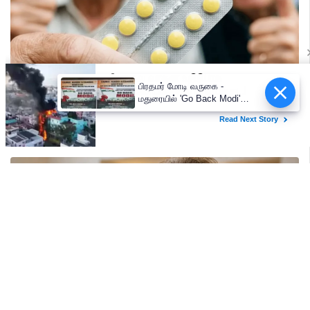
பிரதமர் மோடி வருகை -
மதுரையில் 'Go Back Modi'
போஸ்டர்களால் பரபரப்பு!